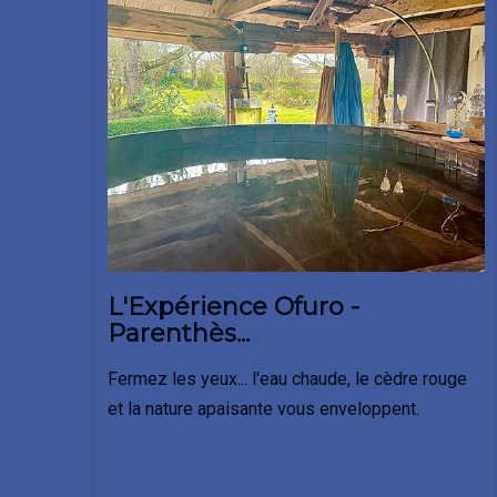
L'Expérience Ofuro -
Parenthès...
Fermez les yeux...
l'eau chaude, le cèdre rouge
et la nature apaisante vous enveloppent.