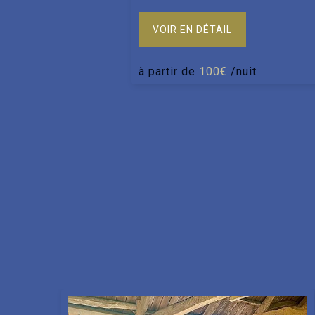
VOIR EN DÉTAIL
à partir de
100€
/nuit