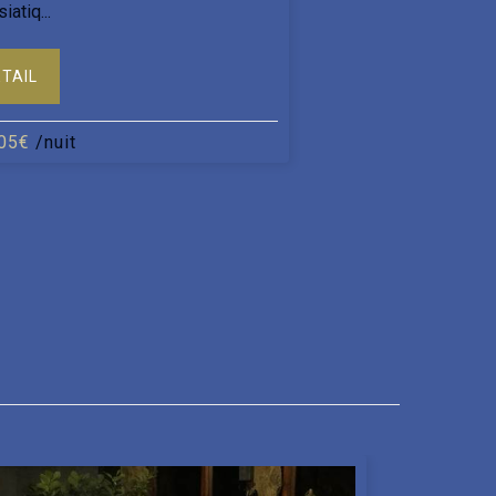
iatiq...
ÉTAIL
05€
/nuit