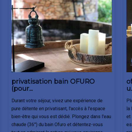
privatisation bain OFURO
o
(pour...
u.
Durant votre séjour, vivez une expérience de
Pl
pure détente en privatisant, l'accès à l'espace
la
bien-être qui vous est dédié. Plongez dans l'eau
et
chaude (36°) du bain Ofuro et détentez-vous
es