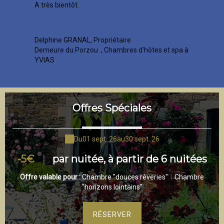
A très bientôt.
Delphine GRANAL, Propriétaire
Demeure du Porzou
, Chambres d'hôtes et spa à
YVIAS
Offres Spéciales
Du
01 sept. 26
au
30 sept. 26
se
-5€
|
par nuitée, à partir de 6 nuitées
O
ec
e
Offre valable pour :
Chambre "douces rêveries"
|
Chambre
"horizons lointains"
re
O
RÉSERVER