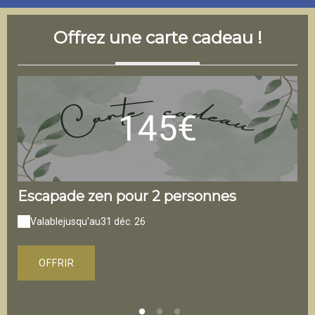
Offrez une carte cadeau !
145€
Escapade zen pour 2 personnes
sé
Valable
jusqu'au
31 déc. 26
V
OFFRIR