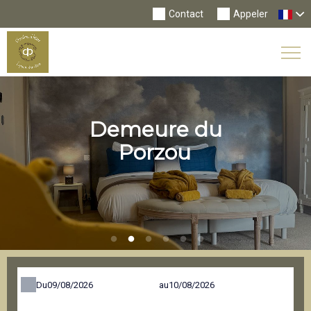
Contact
Appeler
Tog
Nav
Demeure du
Porzou
Du
au