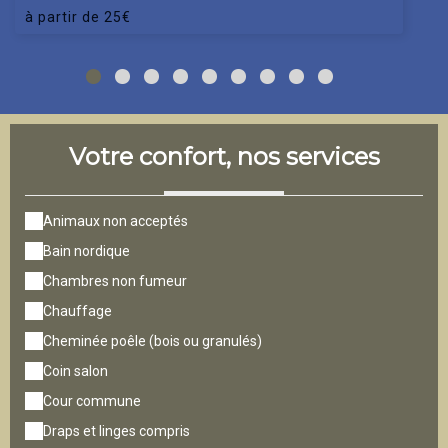
à partir de
25
€
Votre confort, nos services
Animaux non acceptés
Bain nordique
Chambres non fumeur
Chauffage
Cheminée poêle (bois ou granulés)
Coin salon
Cour commune
Draps et linges compris