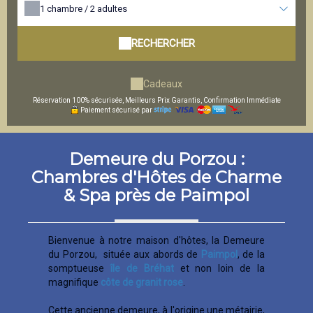
1
chambre /
2
adultes
RECHERCHER
Cadeaux
Réservation 100% sécurisée, Meilleurs Prix Garantis, Confirmation Immédiate
Paiement sécurisé par
Demeure du Porzou :
Chambres d'Hôtes de Charme
& Spa près de Paimpol
Bienvenue à notre maison d'hôtes, la Demeure
du Porzou, située aux abords de
Paimpol
, de la
somptueuse
île de Bréhat
et non loin de la
magnifique
côte de granit rose
.
Cette ancienne demeure, à l'origine une métairie,