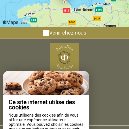
Venir chez nous
Demeure du Porzou
2 Le Porzou,
22930 YVIAS - FRANCE
+33 6 47 09 59 74
Ce site internet utilise des
Contacter par email
cookies
Nous utilisons des cookies afin de vous
offrir une expérience utilisateur
optimale. Vous pouvez choisir les cookies