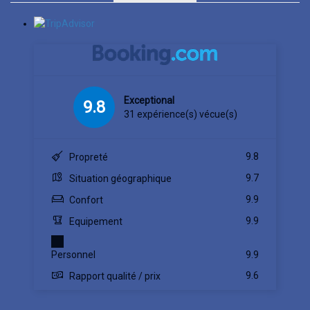
Exceptional
9.8
31 expérience(s) vécue(s)
9.8
Propreté
9.7
Situation géographique
9.9
Confort
9.9
Equipement
Personnel
9.9
9.6
Rapport qualité / prix