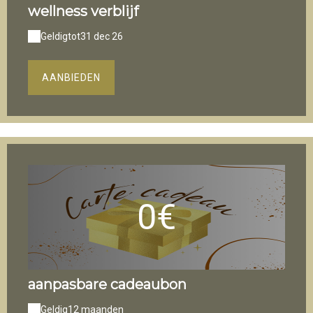
wellness verblijf
Geldig
tot
31 dec 26
AANBIEDEN
0€
aanpasbare cadeaubon
Geldig
12 maanden