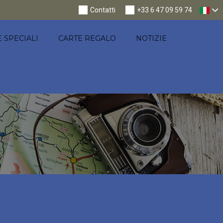
Nav
Contatti
+33 6 47 09 59 74
 SPECIALI
CARTE REGALO
NOTIZIE