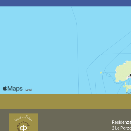
Residenza
2 Le Porz