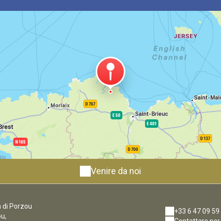
Venire da noi
 di Porzou
+33 6 47 09 59
ou,