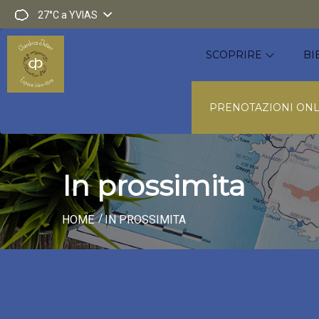
27°C
a YVIAS
SCOPRIRE
BI
PRENOTAZIONI ONL
In prossimita
HOME
IN PROSSIMITA