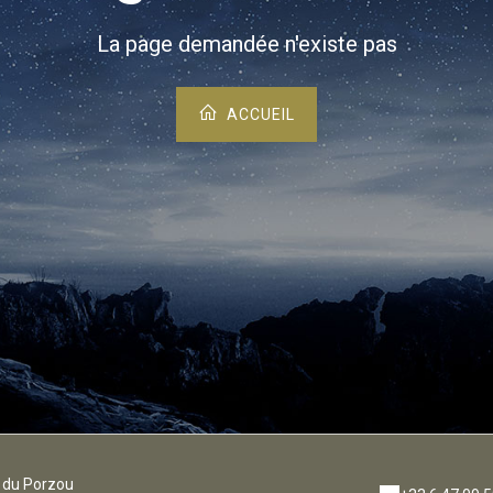
La page demandée n'existe pas
ACCUEIL
 du Porzou